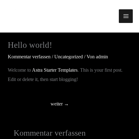
Zum
Inhalt
springen
Hello world!
Kommentar verfassen
/
Uncategorized
/ Von
admin
Welcome to
Astra Starter Templates
. This is your first post.
Edit or delete it, then start blogging!
weiter
→
Kommentar verfassen